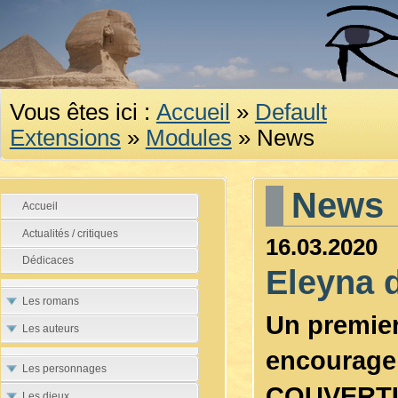
Vous êtes ici :
Accueil
»
Default
Extensions
»
Modules
»
News
News
Accueil
Actualités / critiques
16.03.2020
Dédicaces
Eleyna 
Les romans
Un premier
Les auteurs
encourage à
Les personnages
COUVERT
Les dieux