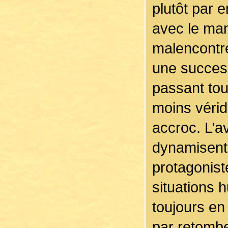
plutôt par 
avec le man
malencontre
une success
passant tou
moins véri
accroc. L’a
dynamisent l
protagonist
situations 
toujours en
par retombe