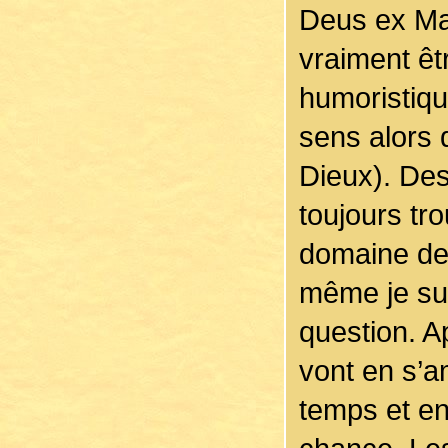
Deus ex Ma
vraiment êt
humoristiqu
sens alors
Dieux). Des 
toujours tr
domaine de 
même je sui
question. A
vont en s’a
temps et en