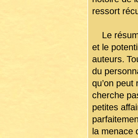
ressort récu
Le résumé p
et le poten
auteurs. Tou
du personnag
qu’on peut 
cherche pas
petites aff
parfaitemen
la menace d