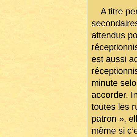
A titre per
secondaires
attendus pou
réceptionni
est aussi 
réceptionni
minute selon
accorder. In
toutes les 
patron », e
même si c’e