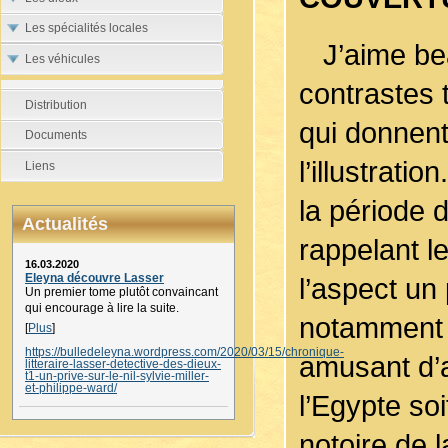
Les spécialités locales
J’aime bea
Les véhicules
contrastes 
Distribution
qui donnent
Documents
l’illustratio
Liens
la période 
Actualités
rappelant l
16.03.2020
Eleyna découvre Lasser
l’aspect u
Un premier tome plutôt convaincant
qui encourage à lire la suite.
notamment d
[
Plus
]
https://bulledeleyna.wordpress.com/2020/03/15/chronique-
amusant d’a
litteraire-lasser-detective-des-dieux-
t1-un-prive-sur-le-nil-sylvie-miller-
et-philippe-ward/
l’Egypte so
notoire de 