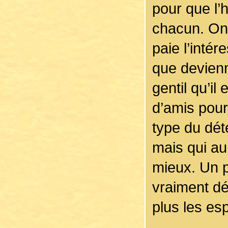
pour que l’
chacun. On 
paie l’intér
que devien
gentil qu’i
d’amis pour 
type du dét
mais qui au 
mieux. Un 
vraiment dé
plus les esp