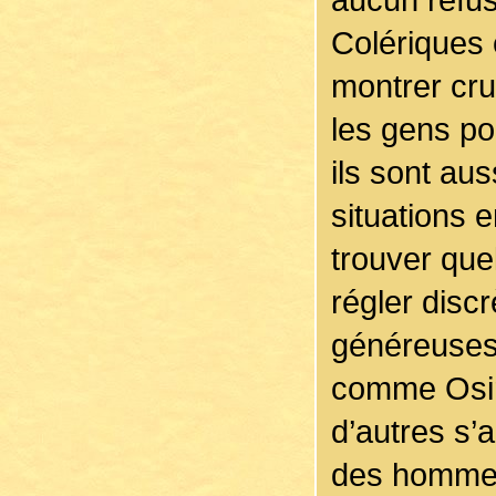
Colériques 
montrer crue
les gens po
ils sont au
situations 
trouver qu
régler disc
généreuses
comme Osiri
d’autres s’
des hommes.