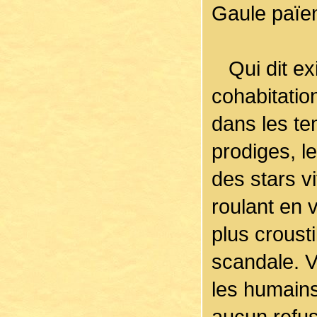
Gaule païe
Qui dit exi
cohabitatio
dans les te
prodiges, 
des stars v
roulant en v
plus croust
scandale. Ve
les humains
aucun refus