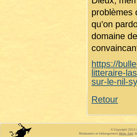
Dieux, même
problèmes d
qu’on pardo
domaine de 
convaincant
https://bul
litteraire-l
sur-le-nil-s
Retour
© Copyright 2012-2
Réalisation et hébergement
Mistic Sàrl
, M