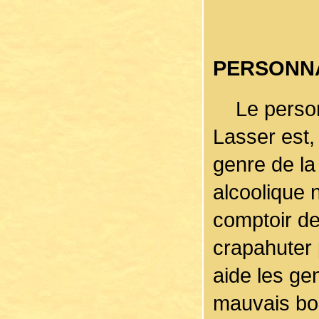
PERSONN
Le personn
Lasser est
genre de la
alcoolique n
comptoir de
crapahuter p
aide les ge
mauvais bou