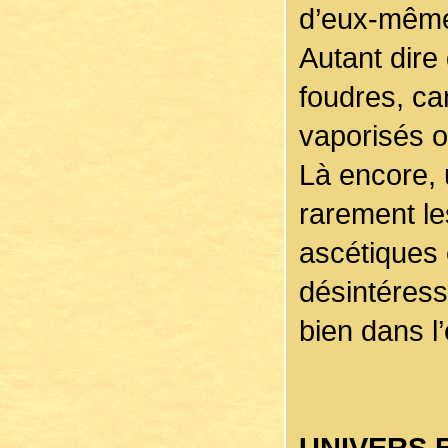
d’eux-mêmes
Autant dire 
foudres, ca
vaporisés o
Là encore, 
rarement l
ascétiques e
désintéressé
bien dans l
UNIVERS 