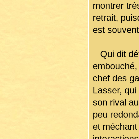
montrer trè
retrait, pui
est souvent
Qui dit déte
embouché, 
chef des ga
Lasser, qui
son rival a
peu redond
et méchant 
interaction