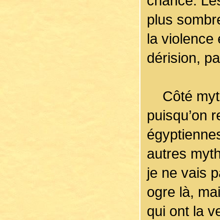
chance. Les
plus sombre
la violence 
dérision, pa
Côté mythol
puisqu’on r
égyptiennes
autres myt
je ne vais p
ogre là, ma
qui ont la v