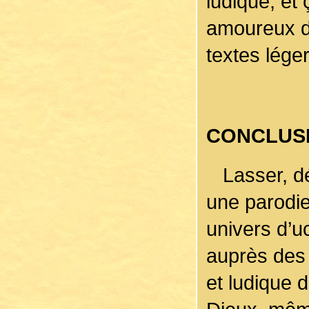
ludique, et 
amoureux de
textes légers
CONCLUS
Lasser, dét
une parodie
univers d’u
auprès des 
et ludique 