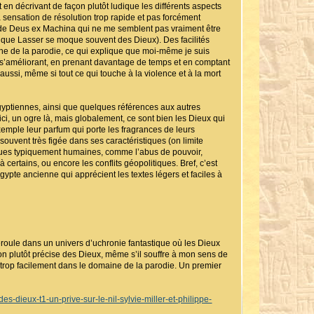
 en décrivant de façon plutôt ludique les différents aspects
a sensation de résolution trop rapide et pas forcément
es de Deus ex Machina qui ne me semblent pas vraiment être
 que Lasser se moque souvent des Dieux). Des facilités
ine de la parodie, ce qui explique que moi-même je suis
en s’améliorant, en prenant davantage de temps et en comptant
ssi, même si tout ce qui touche à la violence et à la mort
gyptiennes, ainsi que quelques références aux autres
ci, un ogre là, mais globalement, ce sont bien les Dieux qui
 exemple leur parfum qui porte les fragrances de leurs
souvent très figée dans ses caractéristiques (on limite
iques typiquement humaines, comme l’abus de pouvoir,
ertains, ou encore les conflits géopolitiques. Bref, c’est
gypte ancienne qui apprécient les textes légers et faciles à
déroule dans un univers d’uchronie fantastique où les Dieux
on plutôt précise des Dieux, même s’il souffre à mon sens de
trop facilement dans le domaine de la parodie. Un premier
s-dieux-t1-un-prive-sur-le-nil-sylvie-miller-et-philippe-