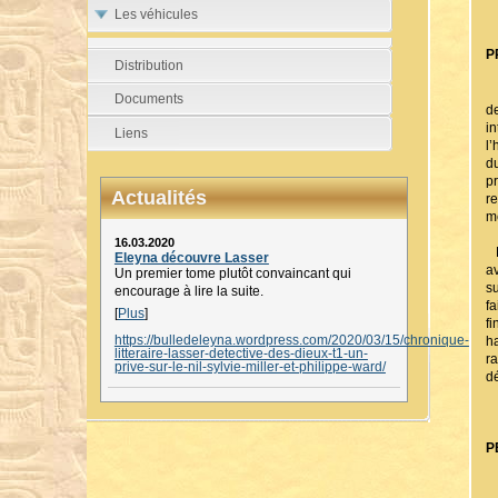
Les véhicules
P
Distribution
J
Documents
d
i
Liens
l
d
p
Actualités
re
m
16.03.2020
B
Eleyna découvre Lasser
a
Un premier tome plutôt convaincant qui
s
encourage à lire la suite.
f
[
Plus
]
f
https://bulledeleyna.wordpress.com/2020/03/15/chronique-
ha
litteraire-lasser-detective-des-dieux-t1-un-
r
prive-sur-le-nil-sylvie-miller-et-philippe-ward/
d
P
L