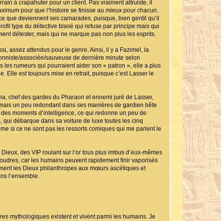
rain à crapahuter pour un client. Pas vraiment altruiste, il
maximum pour que l’histoire se finisse au mieux pour chacun.
e ce que deviennent ses camarades, puisque, bien gentil qu’il
rofil type du détective blasé qui refuse par principe mais qui
ent détester, mais qui ne marque pas non plus les esprits.
, assez attendus pour le genre. Ainsi, il y a Fazimel, la
tionniste/associée/sauveuse de dernière minute selon
tes les rumeurs qui pourraient aider son « patron », elle a plus
. Elle est toujours mise en retrait, puisque c’est Lasser le
cha, chef des gardes du Pharaon et ennemi juré de Lasser,
p, mais un peu redondant dans ses manières de gardien bête
ins des moments d’intelligence, ce qui redonne un peu de
 qui débarque dans sa voiture de luxe toutes les cinq
me si ce ne sont pas les ressorts comiques qui me parlent le
Dieux, des VIP roulant sur l’or tous plus imbus d’eux-mêmes
rs foudres, car les humains peuvent rapidement finir vaporisés
rement les Dieux philanthropes aux mœurs ascétiques et
dans l’ensemble.
res mythologiques existent et vivent parmi les humains. Je