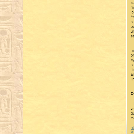
s
m
l
é
s
b
u
e
C
m
on
s
s
l
a
li
C
L
v
q
t
h
w