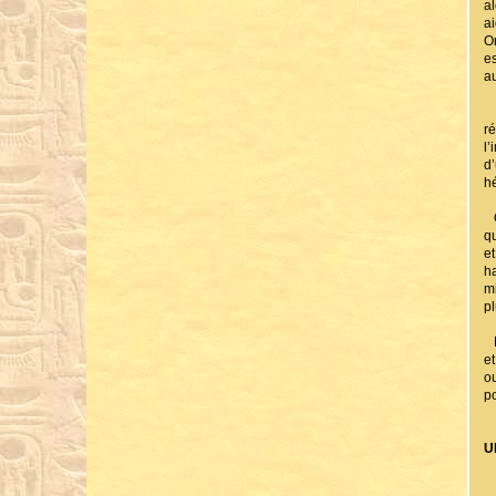
al
a
O
e
a
A
r
l’
d’
h
Q
q
e
h
m
pl
P
et
o
po
U
L