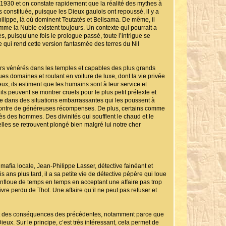
 1930 et on constate rapidement que la réalité des mythes à
 constituée, puisque les Dieux gaulois ont repoussé, il y a
ilippe, là où dominent Teutatès et Belisama. De même, il
omme la Nubie existent toujours. Un contexte qui pourrait a
, puisqu’une fois le prologue passé, toute l’intrigue se
ce qui rend cette version fantasmée des terres du Nil
urs vénérés dans les temples et capables des plus grands
s domaines et roulant en voiture de luxe, dont la vie privée
eux, ils estiment que les humains sont à leur service et
ls peuvent se montrer cruels pour le plus petit prétexte et
tre dans des situations embarrassantes qui les poussent à
contre de généreuses récompenses. De plus, certains comme
ès des hommes. Des divinités qui soufflent le chaud et le
lles se retrouvent plongé bien malgré lui notre cher
mafia locale, Jean-Philippe Lasser, détective fainéant et
ans plus tard, il a sa petite vie de détective pépère qui loue
nfloue de temps en temps en acceptant une affaire pas trop
re perdu de Thot. Une affaire qu’il ne peut pas refuser et
ent des conséquences des précédentes, notamment parce que
x. Sur le principe, c’est très intéressant, cela permet de