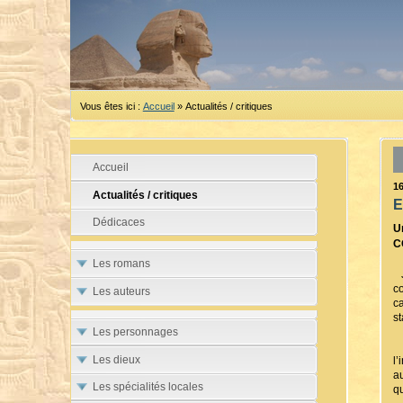
Vous êtes ici :
Accueil
»
Actualités / critiques
Accueil
1
Actualités / critiques
E
Dédicaces
U
C
Les romans
J
c
Les auteurs
c
st
Les personnages
L
Les dieux
l’
a
Les spécialités locales
q