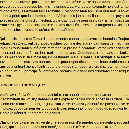
arle bien d’uchronie, puisque les aventures du détective se passe dans les années
uelque peu bouleversée les faits historiques. La France par exemple ne s’est jamais
ort longtemps, les envahisseurs romains. C’est donc bien en Gaule que naît Jean-Ph
emble a priori que la colonisation de l’Afrique n’a jamais eu lieu et que des pays c
riori désarçonné plus d’un lecteur, toutefois, nous ne sommes pas vraiment dépaysés
éroule en Egypte, une terre où le culte des divinités terrestres a longtemps existé, 
inalement plus accessible qu’une Gaule païenne.
ui dit existence des Dieux dit bien entendu cohabitation avec les humains. Toujo
rodiges, les Dieux ont peu à peu évolués comme des stars vivant dans de magnifique
s plus croustillantes intéresse fortement la presse à scandale. Versatiles et caprici
’acceptent aucun refus de leur part, aucun travers. Colériques et mauvais perdants, i
uer les gens pour un simple regard de travers. Mais ils sont aussi prompts à se met
rouver quelques esclaves bonnes âmes pour régler discrètement leurs problèmes 
siris se montrent bienveillants, quand d’autres s’amusent à vivre discrètement aupr
roid donc, ce qui participe à l’ambiance parfois ubuesque des situations dans lesque
tective.
NTRIGUES ET THÉMATIQUES
près avoir fui la Gaule pour avoir foiré une enquête sur une grosse pointure de la 
onsommateur de whisky, débarque en Egypte et décide d’y relancer sa carrière. Trois 
a chambre d’hôtel au mois, déguste son verre de whisky entouré de pachas et se re
omplexe. Jusqu’au jour où la déesse Isis en personne lui demande de retrouver le liv
ui sera le début d’innombrables ennuis.
’histoire de Lasser est en vérité une succession d’enquêtes qui découlent souv
asser, qui n’a pourtant rien demandé, commence à être connu dans la sphère des Dieu