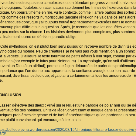
uivre des histoires pas trop complexes tout en étendant progressivement l’univers et
ythologiques. Toutefois, on atteint aussi rapidement les limites de l’exercice dans l
ogique. On pourrait même en rire, vu le contexte, comme il arrive parfois des sort
crits comme des ressorts humoristiques (aucune réflexion ne va dans ce sens alors
cénaristiques donc, que j’ai toujours trouvé trop facilement excusées dans le doma
eaucoup plus difficile sur la question. Après, je reconnais que les enquêtes vont 
n peu moins sur la chance. Les histoires deviennent plus complexes, plus sombres au
st finalement tourné en dérision, parodie oblige.
ôté mythologie, on est plutôt bien servi puisqu’on retrouve nombre de divinités é
ythologies du monde. Peu de créatures, je ne vais pas vous mentir, on a un sphinx i
t la vedette. D’ailleurs, le texte fourmille de petits détails à leur sujet, comme par
ymboles (par exemple le lotus pour Nefertoum). La mythologie, qu’on voit d’ailleurs 
ouvent un Dieu à un attribut), permet de façon détournée de parler des problémat
’importance que l’on donne aux apparences, la confiance aveugle que l’on accorde à c
musant, divertissant et ludique, et ça plaira certainement à tous les amoureux de l’E
re.
ONCLUSION
asser, détective des dieux : Privé sur le Nil, est une parodie de polar noir qui se 
ivent auprès des hommes. Un texte léger, divertissant et ludique dans sa présentati
uelques problèmes de rythme et de facilités scénaristiques qu’on pardonne un peu 
ome plutôt convaincant qui encourage à lire la suite.
ttps://bulledeleyna.wordpress.com/2020/03/15/chronique-litteraire-lasser-detective-de
ard/