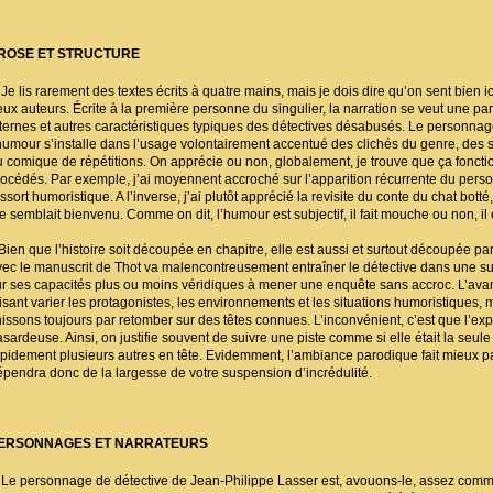
ROSE ET STRUCTURE
e lis rarement des textes écrits à quatre mains, mais je dois dire qu’on sent bien ic
eux auteurs. Écrite à la première personne du singulier, la narration se veut une pa
nternes et autres caractéristiques typiques des détectives désabusés. Le personna
’humour s’installe dans l’usage volontairement accentué des clichés du genre, des s
u comique de répétitions. On apprécie ou non, globalement, je trouve que ça fonctio
rocédés. Par exemple, j’ai moyennent accroché sur l’apparition récurrente du personn
ssort humoristique. A l’inverse, j’ai plutôt apprécié la revisite du conte du chat bott
e semblait bienvenu. Comme on dit, l’humour est subjectif, il fait mouche ou non, il
ien que l’histoire soit découpée en chapitre, elle est aussi et surtout découpée par 
vec le manuscrit de Thot va malencontreusement entraîner le détective dans une suc
ur ses capacités plus ou moins véridiques à mener une enquête sans accroc. L’avanta
aisant varier les protagonistes, les environnements et les situations humoristiques
inissons toujours par retomber sur des têtes connues. L’inconvénient, c’est que l’exp
sardeuse. Ainsi, on justifie souvent de suivre une piste comme si elle était la seule
apidement plusieurs autres en tête. Evidemment, l’ambiance parodique fait mieux passe
épendra donc de la largesse de votre suspension d’incrédulité.
ERSONNAGES ET NARRATEURS
e personnage de détective de Jean-Philippe Lasser est, avouons-le, assez commun 