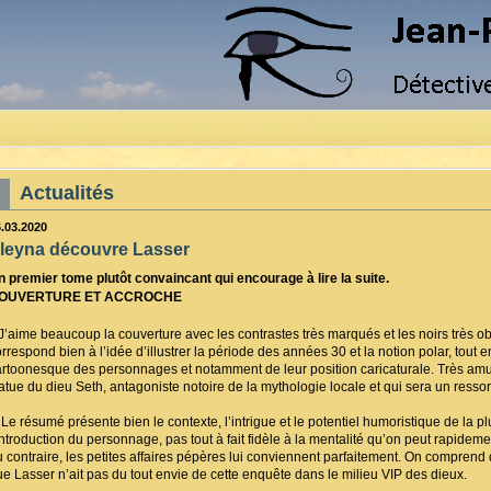
Actualités
6.03.2020
leyna découvre Lasser
n premier tome plutôt convaincant qui encourage à lire la suite.
OUVERTURE ET ACCROCHE
’aime beaucoup la couverture avec les contrastes très marqués et les noirs très obsc
orrespond bien à l’idée d’illustrer la période des années 30 et la notion polar, tout 
artoonesque des personnages et notamment de leur position caricaturale. Très amusa
atue du dieu Seth, antagoniste notoire de la mythologie locale et qui sera un ressort
e résumé présente bien le contexte, l’intrigue et le potentiel humoristique de la p
introduction du personnage, pas tout à fait fidèle à la mentalité qu’on peut rapideme
u contraire, les petites affaires pépères lui conviennent parfaitement. On comprend 
ue Lasser n’ait pas du tout envie de cette enquête dans le milieu VIP des dieux.