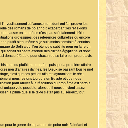
i l’investissement et l’amusement dont ont fait preuve les
rodie des romans de polar noir, exacerbant les réflexions
ge de Lasser en lui-même n’est pas spécialement drôle,
ituations grotesques, des références culturelles ou encore
nne plutôt bien, même si je suis moins sensible à certains
age de Seth à qui l’on ôte toute subtilité pour en faire un
é, qui sortait du cadre attendu des clichés égyptiens, et donc
 est donc préférable pour chacun de se faire son propre avis.
histoire, ou plutôt par enquête, puisque la première affaire
cession d’affaires divines, les Dieux se passant tous le mot
ge, c’est que ces petites affaires dynamisent le récit,
, même si nous restons toujours en Egypte et que nous
lication pour arriver à la résolution du problème est parfois
 et unique voie possible, alors qu’il nous en vient assez
r la pilule que si le texte s’était pris au sérieux, tout
pour le genre de la parodie de polar noir. Fainéant et