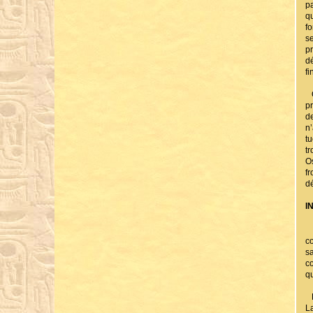
p
q
f
s
p
d
f
Q
p
de
n
t
t
O
f
dé
I
A
c
s
c
q
L
L