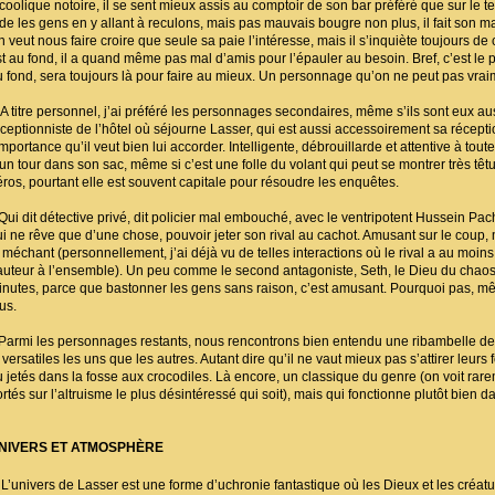
coolique notoire, il se sent mieux assis au comptoir de son bar préféré que sur le ter
ide les gens en y allant à reculons, mais pas mauvais bougre non plus, il fait son 
n veut nous faire croire que seule sa paie l’intéresse, mais il s’inquiète toujours d
st au fond, il a quand même pas mal d’amis pour l’épauler au besoin. Bref, c’est le p
u fond, sera toujours là pour faire au mieux. Un personnage qu’on ne peut pas vraim
 titre personnel, j’ai préféré les personnages secondaires, même s’ils sont eux aussi
éceptionniste de l’hôtel où séjourne Lasser, qui est aussi accessoirement sa récep
importance qu’il veut bien lui accorder. Intelligente, débrouillarde et attentive à tou
un tour dans son sac, même si c’est une folle du volant qui peut se montrer très têtue
éros, pourtant elle est souvent capitale pour résoudre les enquêtes.
ui dit détective privé, dit policier mal embouché, avec le ventripotent Hussein Pa
ui ne rêve que d’une chose, pouvoir jeter son rival au cachot. Amusant sur le cou
t méchant (personnellement, j’ai déjà vu de telles interactions où le rival a au mo
auteur à l’ensemble). Un peu comme le second antagoniste, Seth, le Dieu du chaos,
inutes, parce que bastonner les gens sans raison, c’est amusant. Pourquoi pas, mê
us.
armi les personnages restants, nous rencontrons bien entendu une ribambelle de 
 versatiles les uns que les autres. Autant dire qu’il ne vaut mieux pas s’attirer leu
u jetés dans la fosse aux crocodiles. Là encore, un classique du genre (on voit ra
rtés sur l’altruisme le plus désintéressé qui soit), mais qui fonctionne plutôt bien 
NIVERS ET ATMOSPHÈRE
’univers de Lasser est une forme d’uchronie fantastique où les Dieux et les créatu