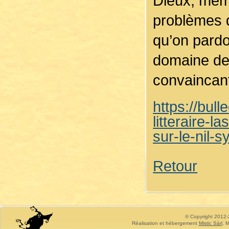
Dieux, même
problèmes d
qu’on pardo
domaine de 
convaincant
https://bul
litteraire-l
sur-le-nil-s
Retour
© Copyright 2012-2
Réalisation et hébergement
Mistic Sàrl
, M