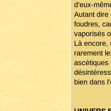
d’eux-mêmes
Autant dire 
foudres, ca
vaporisés o
Là encore, 
rarement l
ascétiques e
désintéressé
bien dans l
UNIVERS 