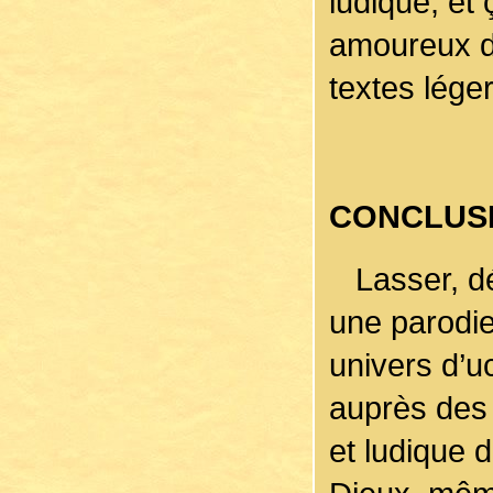
ludique, et 
amoureux de
textes légers
CONCLUS
Lasser, dét
une parodie
univers d’u
auprès des 
et ludique 