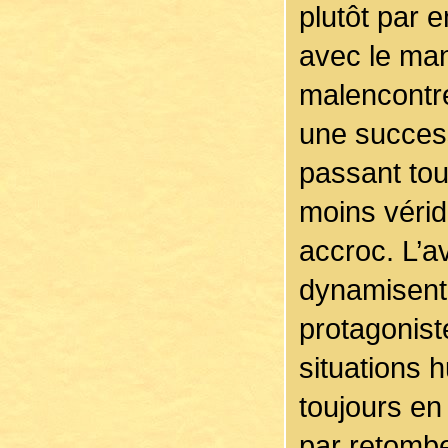
plutôt par 
avec le man
malencontre
une success
passant tou
moins véri
accroc. L’a
dynamisent l
protagonist
situations 
toujours en
par retombe