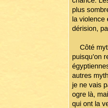
chance. Les
plus sombre
la violence 
dérision, pa
Côté mythol
puisqu’on r
égyptiennes
autres myt
je ne vais p
ogre là, ma
qui ont la v