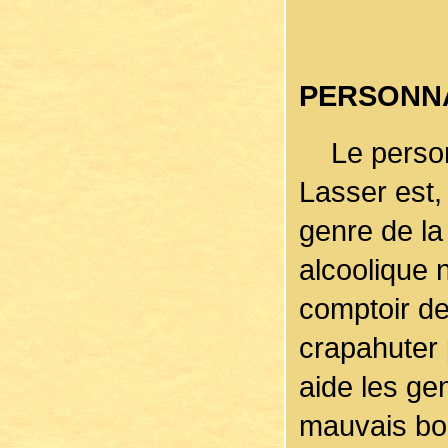
PERSONN
Le personn
Lasser est
genre de la
alcoolique n
comptoir de
crapahuter p
aide les ge
mauvais bou