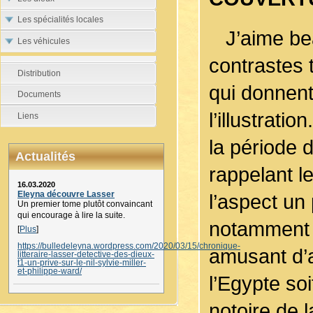
Les spécialités locales
J’aime bea
Les véhicules
contrastes 
Distribution
qui donnent
Documents
l’illustratio
Liens
la période 
Actualités
rappelant l
16.03.2020
Eleyna découvre Lasser
l’aspect u
Un premier tome plutôt convaincant
qui encourage à lire la suite.
notamment d
[
Plus
]
https://bulledeleyna.wordpress.com/2020/03/15/chronique-
amusant d’a
litteraire-lasser-detective-des-dieux-
t1-un-prive-sur-le-nil-sylvie-miller-
et-philippe-ward/
l’Egypte so
notoire de 