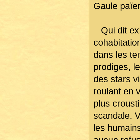
Gaule païe
Qui dit exi
cohabitatio
dans les te
prodiges, 
des stars v
roulant en v
plus croust
scandale. Ve
les humains
aucun refus