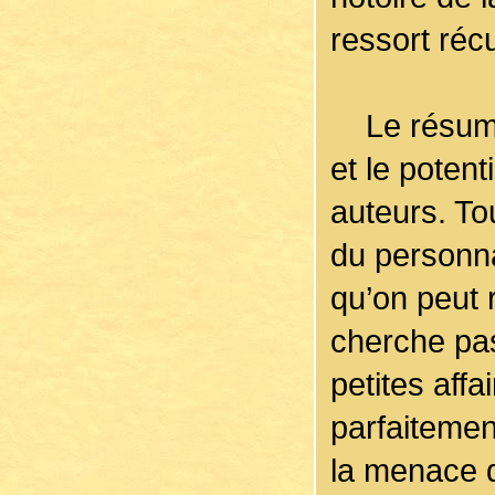
ressort récu
Le résumé p
et le poten
auteurs. Tou
du personnag
qu’on peut 
cherche pas
petites aff
parfaitemen
la menace d