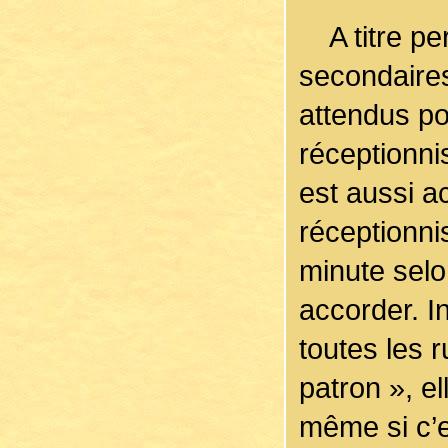
A titre per
secondaires
attendus pou
réceptionni
est aussi 
réceptionni
minute selon
accorder. In
toutes les 
patron », e
même si c’e