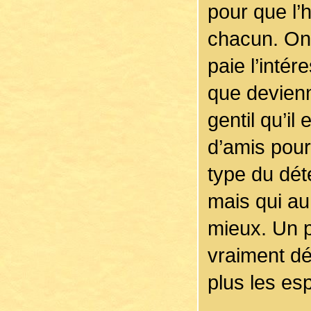
pour que l’
chacun. On 
paie l’intér
que devien
gentil qu’i
d’amis pour 
type du dét
mais qui au 
mieux. Un 
vraiment dé
plus les esp