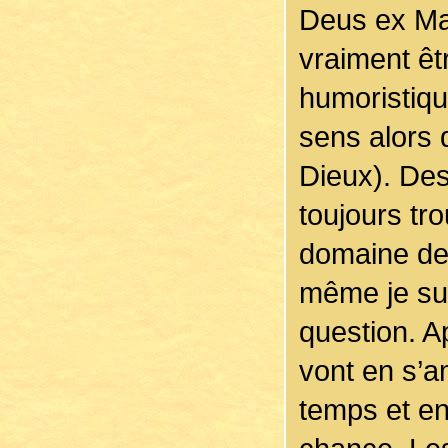
Deus ex Ma
vraiment êt
humoristiqu
sens alors
Dieux). Des 
toujours tr
domaine de 
même je sui
question. A
vont en s’a
temps et en