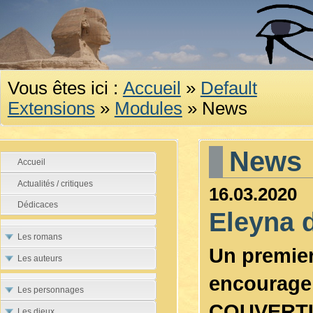
Vous êtes ici :
Accueil
»
Default
Extensions
»
Modules
»
News
News
Accueil
Actualités / critiques
16.03.2020
Dédicaces
Eleyna 
Les romans
Un premier
Les auteurs
encourage à
Les personnages
COUVERT
Les dieux