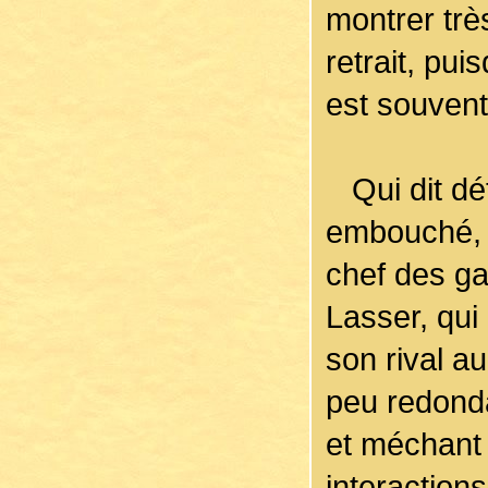
montrer trè
retrait, pui
est souvent
Qui dit déte
embouché, 
chef des ga
Lasser, qui
son rival a
peu redond
et méchant 
interaction