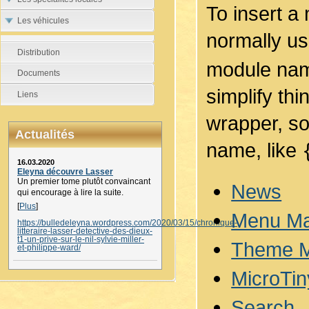
To insert a
Les véhicules
normally u
Distribution
module name
Documents
simplify th
Liens
wrapper, so
Actualités
name, like
16.03.2020
Eleyna découvre Lasser
Un premier tome plutôt convaincant
News
qui encourage à lire la suite.
[
Plus
]
Menu M
https://bulledeleyna.wordpress.com/2020/03/15/chronique-
litteraire-lasser-detective-des-dieux-
t1-un-prive-sur-le-nil-sylvie-miller-
Theme 
et-philippe-ward/
MicroTin
Search