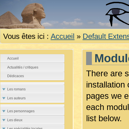
Vous êtes ici :
Accueil
»
Default Exten
Modul
Accueil
Actualités / critiques
There are s
Dédicaces
installatio
Les romans
pages we ex
Les auteurs
each module
Les personnages
list below.
Les dieux
Les spécialités locales