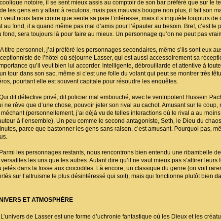
coolique notoire, il se sent mieux assis au comptoir de son bar préféré que sur le ter
ide les gens en y allant à reculons, mais pas mauvais bougre non plus, il fait son 
n veut nous faire croire que seule sa paie l’intéresse, mais il s’inquiète toujours d
st au fond, il a quand même pas mal d’amis pour l’épauler au besoin. Bref, c’est le p
u fond, sera toujours là pour faire au mieux. Un personnage qu’on ne peut pas vraim
 titre personnel, j’ai préféré les personnages secondaires, même s’ils sont eux aussi
éceptionniste de l’hôtel où séjourne Lasser, qui est aussi accessoirement sa récep
importance qu’il veut bien lui accorder. Intelligente, débrouillarde et attentive à tou
un tour dans son sac, même si c’est une folle du volant qui peut se montrer très têtue
éros, pourtant elle est souvent capitale pour résoudre les enquêtes.
ui dit détective privé, dit policier mal embouché, avec le ventripotent Hussein Pa
ui ne rêve que d’une chose, pouvoir jeter son rival au cachot. Amusant sur le cou
t méchant (personnellement, j’ai déjà vu de telles interactions où le rival a au mo
auteur à l’ensemble). Un peu comme le second antagoniste, Seth, le Dieu du chaos,
inutes, parce que bastonner les gens sans raison, c’est amusant. Pourquoi pas, mê
us.
armi les personnages restants, nous rencontrons bien entendu une ribambelle de 
 versatiles les uns que les autres. Autant dire qu’il ne vaut mieux pas s’attirer leu
u jetés dans la fosse aux crocodiles. Là encore, un classique du genre (on voit ra
rtés sur l’altruisme le plus désintéressé qui soit), mais qui fonctionne plutôt bien 
NIVERS ET ATMOSPHÈRE
’univers de Lasser est une forme d’uchronie fantastique où les Dieux et les créatu