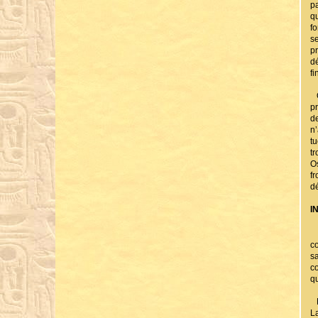
p
q
f
s
p
d
f
Q
p
de
n
t
t
O
f
dé
I
A
c
s
c
q
L
L