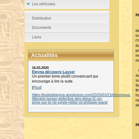
Les véhicules
P
Distribution
J
Documents
d
i
Liens
l
d
p
Actualités
re
m
16.03.2020
B
Eleyna découvre Lasser
a
Un premier tome plutôt convaincant qui
s
encourage à lire la suite.
f
[
Plus
]
f
https://bulledeleyna.wordpress.com/2020/03/15/chronique-
ha
litteraire-lasser-detective-des-dieux-t1-un-
r
prive-sur-le-nil-sylvie-miller-et-philippe-ward/
d
P
L