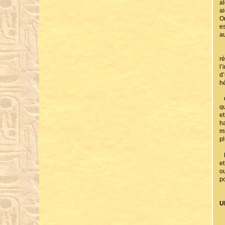
al
a
O
e
a
A
r
l’
d’
h
Q
q
e
h
m
pl
P
et
o
po
U
L