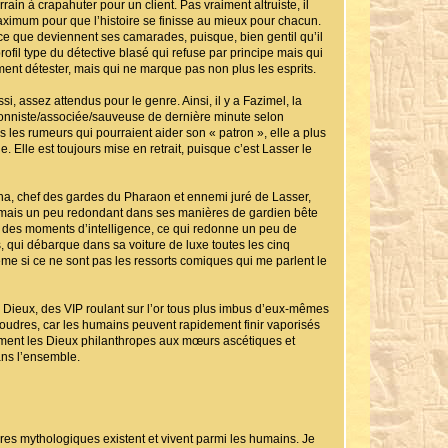
rain à crapahuter pour un client. Pas vraiment altruiste, il
maximum pour que l’histoire se finisse au mieux pour chacun.
e ce que deviennent ses camarades, puisque, bien gentil qu’il
rofil type du détective blasé qui refuse par principe mais qui
ent détester, mais qui ne marque pas non plus les esprits.
, assez attendus pour le genre. Ainsi, il y a Fazimel, la
tionniste/associée/sauveuse de dernière minute selon
tes les rumeurs qui pourraient aider son « patron », elle a plus
. Elle est toujours mise en retrait, puisque c’est Lasser le
cha, chef des gardes du Pharaon et ennemi juré de Lasser,
p, mais un peu redondant dans ses manières de gardien bête
ins des moments d’intelligence, ce qui redonne un peu de
 qui débarque dans sa voiture de luxe toutes les cinq
me si ce ne sont pas les ressorts comiques qui me parlent le
Dieux, des VIP roulant sur l’or tous plus imbus d’eux-mêmes
rs foudres, car les humains peuvent rapidement finir vaporisés
rement les Dieux philanthropes aux mœurs ascétiques et
dans l’ensemble.
res mythologiques existent et vivent parmi les humains. Je