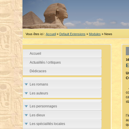
Vous êtes ici :
Accueil
»
Default Extensions
»
Modules
»
News
Accueil
1
Actualités / critiques
E
Dédicaces
U
C
Les romans
J
c
Les auteurs
c
st
Les personnages
L
Les dieux
l’
a
Les spécialités locales
q