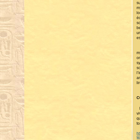
s
m
l
é
s
b
u
e
C
m
on
s
s
l
a
li
C
L
v
q
t
h
w