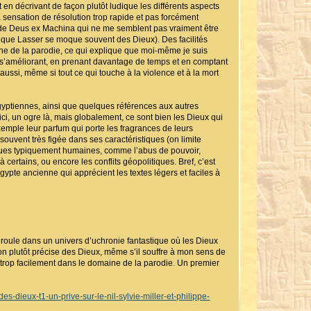
 en décrivant de façon plutôt ludique les différents aspects
a sensation de résolution trop rapide et pas forcément
es de Deus ex Machina qui ne me semblent pas vraiment être
 que Lasser se moque souvent des Dieux). Des facilités
ine de la parodie, ce qui explique que moi-même je suis
en s’améliorant, en prenant davantage de temps et en comptant
ssi, même si tout ce qui touche à la violence et à la mort
gyptiennes, ainsi que quelques références aux autres
ci, un ogre là, mais globalement, ce sont bien les Dieux qui
 exemple leur parfum qui porte les fragrances de leurs
souvent très figée dans ses caractéristiques (on limite
iques typiquement humaines, comme l’abus de pouvoir,
ertains, ou encore les conflits géopolitiques. Bref, c’est
gypte ancienne qui apprécient les textes légers et faciles à
déroule dans un univers d’uchronie fantastique où les Dieux
on plutôt précise des Dieux, même s’il souffre à mon sens de
trop facilement dans le domaine de la parodie. Un premier
s-dieux-t1-un-prive-sur-le-nil-sylvie-miller-et-philippe-