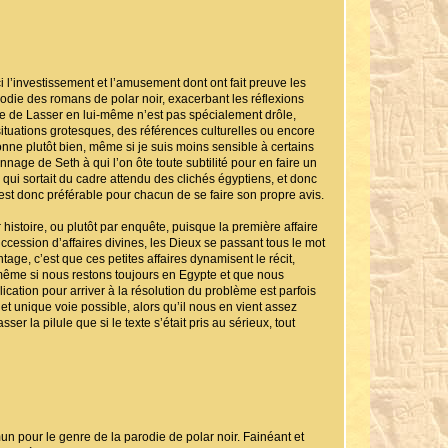
i l’investissement et l’amusement dont ont fait preuve les
rodie des romans de polar noir, exacerbant les réflexions
ge de Lasser en lui-même n’est pas spécialement drôle,
ituations grotesques, des références culturelles ou encore
nne plutôt bien, même si je suis moins sensible à certains
age de Seth à qui l’on ôte toute subtilité pour en faire un
é, qui sortait du cadre attendu des clichés égyptiens, et donc
 est donc préférable pour chacun de se faire son propre avis.
histoire, ou plutôt par enquête, puisque la première affaire
cession d’affaires divines, les Dieux se passant tous le mot
ge, c’est que ces petites affaires dynamisent le récit,
, même si nous restons toujours en Egypte et que nous
lication pour arriver à la résolution du problème est parfois
 et unique voie possible, alors qu’il nous en vient assez
r la pilule que si le texte s’était pris au sérieux, tout
pour le genre de la parodie de polar noir. Fainéant et