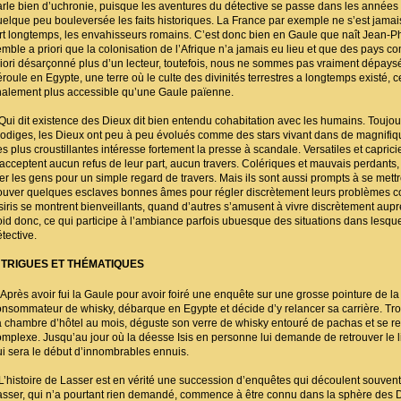
arle bien d’uchronie, puisque les aventures du détective se passe dans les années
uelque peu bouleversée les faits historiques. La France par exemple ne s’est jamais
ort longtemps, les envahisseurs romains. C’est donc bien en Gaule que naît Jean-Ph
emble a priori que la colonisation de l’Afrique n’a jamais eu lieu et que des pays c
riori désarçonné plus d’un lecteur, toutefois, nous ne sommes pas vraiment dépaysés
éroule en Egypte, une terre où le culte des divinités terrestres a longtemps existé, 
inalement plus accessible qu’une Gaule païenne.
ui dit existence des Dieux dit bien entendu cohabitation avec les humains. Toujo
rodiges, les Dieux ont peu à peu évolués comme des stars vivant dans de magnifique
s plus croustillantes intéresse fortement la presse à scandale. Versatiles et caprici
’acceptent aucun refus de leur part, aucun travers. Colériques et mauvais perdants, i
uer les gens pour un simple regard de travers. Mais ils sont aussi prompts à se met
rouver quelques esclaves bonnes âmes pour régler discrètement leurs problèmes 
siris se montrent bienveillants, quand d’autres s’amusent à vivre discrètement aupr
roid donc, ce qui participe à l’ambiance parfois ubuesque des situations dans lesque
tective.
NTRIGUES ET THÉMATIQUES
près avoir fui la Gaule pour avoir foiré une enquête sur une grosse pointure de la 
onsommateur de whisky, débarque en Egypte et décide d’y relancer sa carrière. Trois 
a chambre d’hôtel au mois, déguste son verre de whisky entouré de pachas et se re
omplexe. Jusqu’au jour où la déesse Isis en personne lui demande de retrouver le liv
ui sera le début d’innombrables ennuis.
’histoire de Lasser est en vérité une succession d’enquêtes qui découlent souv
asser, qui n’a pourtant rien demandé, commence à être connu dans la sphère des Dieu