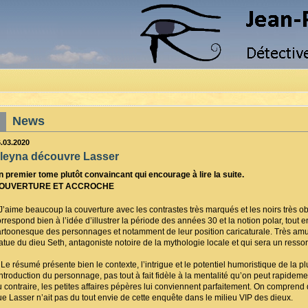
News
6.03.2020
leyna découvre Lasser
n premier tome plutôt convaincant qui encourage à lire la suite.
OUVERTURE ET ACCROCHE
’aime beaucoup la couverture avec les contrastes très marqués et les noirs très obsc
orrespond bien à l’idée d’illustrer la période des années 30 et la notion polar, tout 
artoonesque des personnages et notamment de leur position caricaturale. Très amusa
atue du dieu Seth, antagoniste notoire de la mythologie locale et qui sera un ressort
e résumé présente bien le contexte, l’intrigue et le potentiel humoristique de la p
introduction du personnage, pas tout à fait fidèle à la mentalité qu’on peut rapideme
u contraire, les petites affaires pépères lui conviennent parfaitement. On comprend 
ue Lasser n’ait pas du tout envie de cette enquête dans le milieu VIP des dieux.