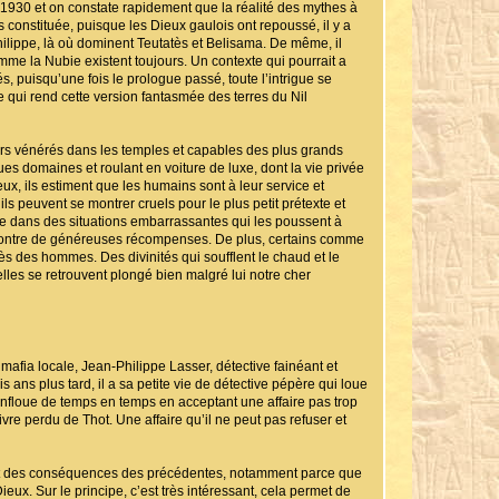
 1930 et on constate rapidement que la réalité des mythes à
 constituée, puisque les Dieux gaulois ont repoussé, il y a
ilippe, là où dominent Teutatès et Belisama. De même, il
omme la Nubie existent toujours. Un contexte qui pourrait a
, puisqu’une fois le prologue passé, toute l’intrigue se
ce qui rend cette version fantasmée des terres du Nil
urs vénérés dans les temples et capables des plus grands
s domaines et roulant en voiture de luxe, dont la vie privée
eux, ils estiment que les humains sont à leur service et
ls peuvent se montrer cruels pour le plus petit prétexte et
tre dans des situations embarrassantes qui les poussent à
contre de généreuses récompenses. De plus, certains comme
ès des hommes. Des divinités qui soufflent le chaud et le
lles se retrouvent plongé bien malgré lui notre cher
mafia locale, Jean-Philippe Lasser, détective fainéant et
ans plus tard, il a sa petite vie de détective pépère qui loue
nfloue de temps en temps en acceptant une affaire pas trop
re perdu de Thot. Une affaire qu’il ne peut pas refuser et
ent des conséquences des précédentes, notamment parce que
x. Sur le principe, c’est très intéressant, cela permet de