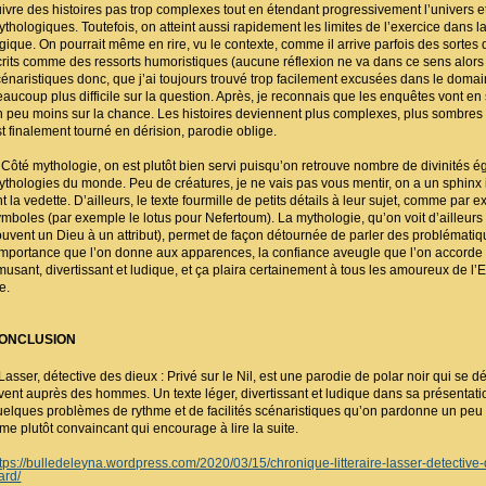
uivre des histoires pas trop complexes tout en étendant progressivement l’univers et
ythologiques. Toutefois, on atteint aussi rapidement les limites de l’exercice dans l
ogique. On pourrait même en rire, vu le contexte, comme il arrive parfois des sort
crits comme des ressorts humoristiques (aucune réflexion ne va dans ce sens alors
cénaristiques donc, que j’ai toujours trouvé trop facilement excusées dans le doma
eaucoup plus difficile sur la question. Après, je reconnais que les enquêtes vont 
n peu moins sur la chance. Les histoires deviennent plus complexes, plus sombres au
st finalement tourné en dérision, parodie oblige.
ôté mythologie, on est plutôt bien servi puisqu’on retrouve nombre de divinités é
ythologies du monde. Peu de créatures, je ne vais pas vous mentir, on a un sphinx i
t la vedette. D’ailleurs, le texte fourmille de petits détails à leur sujet, comme par
ymboles (par exemple le lotus pour Nefertoum). La mythologie, qu’on voit d’ailleurs 
ouvent un Dieu à un attribut), permet de façon détournée de parler des problémat
’importance que l’on donne aux apparences, la confiance aveugle que l’on accorde à c
musant, divertissant et ludique, et ça plaira certainement à tous les amoureux de l’E
re.
ONCLUSION
asser, détective des dieux : Privé sur le Nil, est une parodie de polar noir qui se 
ivent auprès des hommes. Un texte léger, divertissant et ludique dans sa présentati
uelques problèmes de rythme et de facilités scénaristiques qu’on pardonne un peu 
ome plutôt convaincant qui encourage à lire la suite.
ttps://bulledeleyna.wordpress.com/2020/03/15/chronique-litteraire-lasser-detective-de
ard/