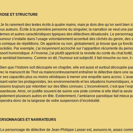
ROSE ET STRUCTURE
e lis rarement des textes écrits à quatre mains, mais je dois dire qu’on sent bien ic
eux auteurs. Écrite à la première personne du singulier, la narration se veut une pa
nternes et autres caractéristiques typiques des détectives désabusés. Le personna
’humour s’installe dans l’usage volontairement accentué des clichés du genre, des s
u comique de répétitions. On apprécie ou non, globalement, je trouve que ça fonctio
rocédés. Par exemple, j’ai moyennent accroché sur l’apparition récurrente du personn
ssort humoristique. A l’inverse, j’ai plutôt apprécié la revisite du conte du chat bott
e semblait bienvenu. Comme on dit, l’humour est subjectif, il fait mouche ou non, il
ien que l’histoire soit découpée en chapitre, elle est aussi et surtout découpée par 
vec le manuscrit de Thot va malencontreusement entraîner le détective dans une suc
ur ses capacités plus ou moins véridiques à mener une enquête sans accroc. L’avanta
aisant varier les protagonistes, les environnements et les situations humoristiques
inissons toujours par retomber sur des têtes connues. L’inconvénient, c’est que l’exp
sardeuse. Ainsi, on justifie souvent de suivre une piste comme si elle était la seule
apidement plusieurs autres en tête. Evidemment, l’ambiance parodique fait mieux passe
épendra donc de la largesse de votre suspension d’incrédulité.
ERSONNAGES ET NARRATEURS
e personnage de détective de Jean-Philippe Lasser est, avouons-le, assez commun 